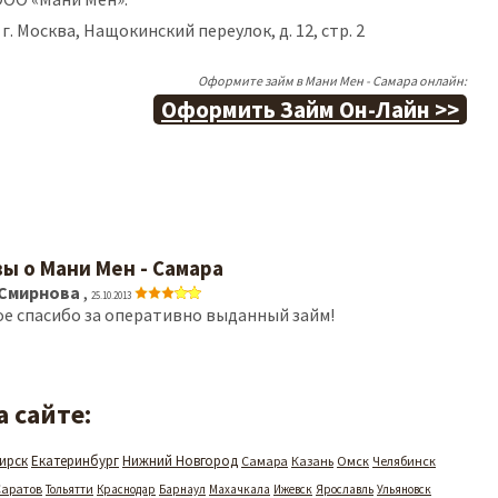
 г. Москва, Нащокинский переулок, д. 12, стр. 2
Оформите займ в Мани Мен - Самара онлайн:
Оформить Займ Он-Лайн >>
ы о Мани Мен - Самара
 Смирнова
,
25.10.2013
е спасибо за оперативно выданный займ!
 сайте:
ирск
Екатеринбург
Нижний Новгород
Самара
Казань
Омск
Челябинск
Саратов
Тольятти
Краснодар
Барнаул
Махачкала
Ижевск
Ярославль
Ульяновск