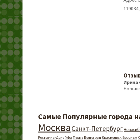
119034,
Отзыв
Ирина
Большо
Самые Популярные города на
Москва
Санкт-Петербург
Новосиб
Ростов-на-Дону
Уфа
Пермь
Волгоград
Красноярск
Воронеж