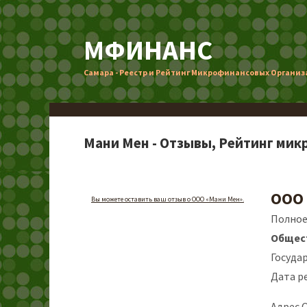
МФИНАНС
Самара - Реестр и Рейтинг Микрофинансовых Органи
Мани Мен - Отзывы, Рейтинг мик
ООО
Вы можете оставить ваш отзыв о ООО «Мани Мен».
Полное
Общест
Госуда
Дата р
Адрес 