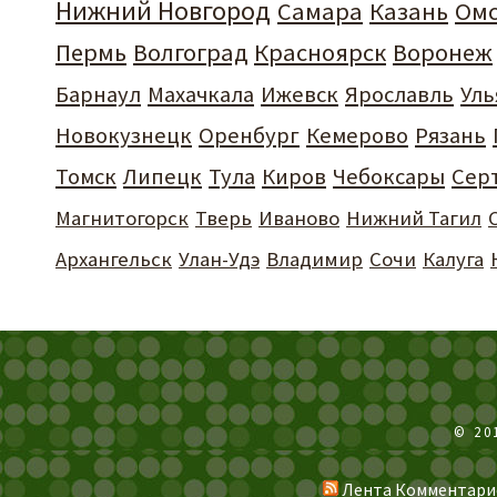
Нижний Новгород
Самара
Казань
Ом
Пермь
Волгоград
Красноярск
Воронеж
Барнаул
Махачкала
Ижевск
Ярославль
Уль
Новокузнецк
Оренбург
Кемерово
Рязань
Томск
Липецк
Тула
Киров
Чебоксары
Сер
Магнитогорск
Тверь
Иваново
Нижний Тагил
Архангельск
Улан-Удэ
Владимир
Сочи
Калуга
© 20
Лента Комментари